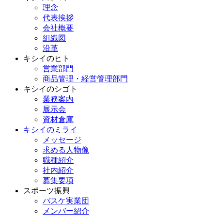
理念
代表挨拶
会社概要
組織図
沿革
キシイのヒト
営業部門
商品管理・経営管理部門
キシイのシゴト
業務案内
展示会
資材倉庫
キシイのミライ
メッセージ
求める人物像
職種紹介
社内紹介
募集要項
スポーツ振興
バスケ実業団
メンバー紹介